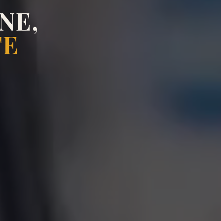
NE,
TE