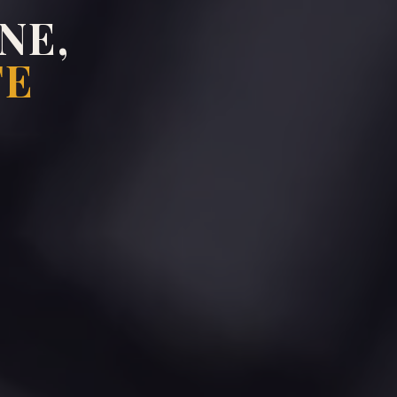
NE,
TE