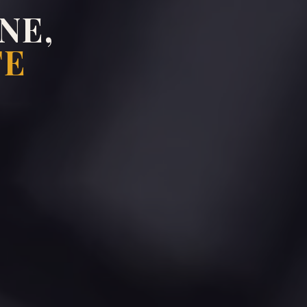
NE,
TE