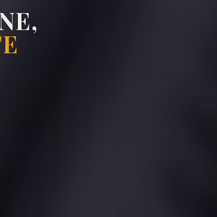
NE,
TE