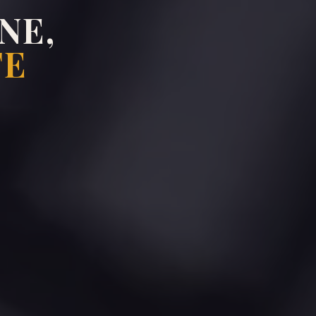
NE,
TE