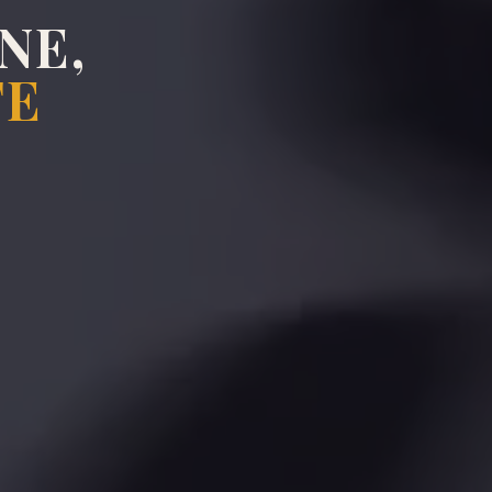
NE,
TE